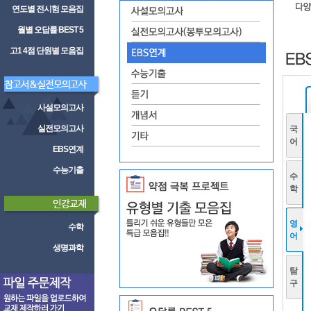
연도별 전시험 모음집
월별 오답률 BEST 5
고1 4점 단원별 모음집
사설모의고사
실전모의고사
국
어
EBS연계
수능기출
수
학
영
수학
어
생명과학
탐
구