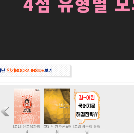
[고1] [신교육과정]
[고3] 빈칸추론&어
[고3] 비문학 유형
4
휘
별