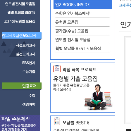
연도별 전시험 모음집
월별 오답률 BEST 5
고1 4점 단원별 모음집
사설모의고사
실전모의고사
EBS연계
수능기출
수학
생명과학