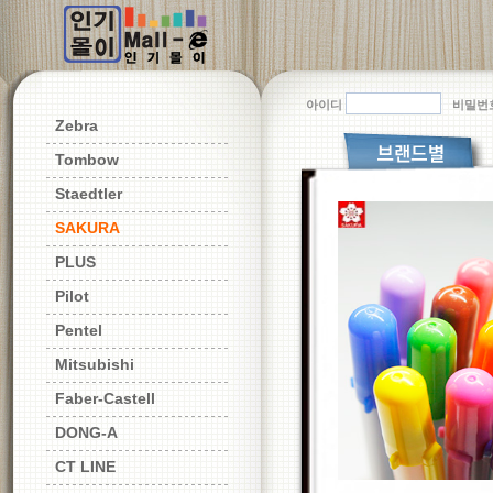
아이디
비밀번
Zebra
Tombow
Staedtler
SAKURA
PLUS
Pilot
Pentel
Mitsubishi
Faber-Castell
DONG-A
CT LINE