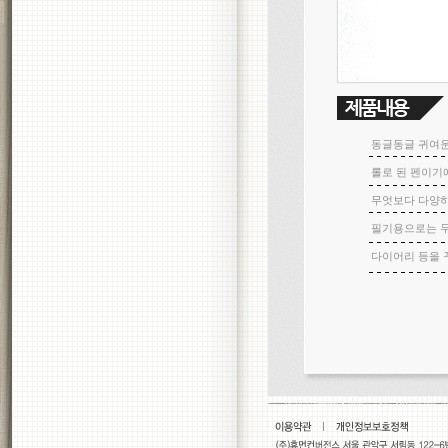
동글동글 귀여운
롤로 된 펜이기
무엇보다 다양하
필기용으로는 두
다이어리 등을 