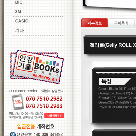
BIC
3M
CASIO
기타
겔리롤(Gelly ROLL X
Color : Black(49) Red(19)
Orange(5) Brown(12) Ros
Emerald(26) Yellow Gree
Green(32) White(50) Ope
Royal Blue(138) Pale Blu